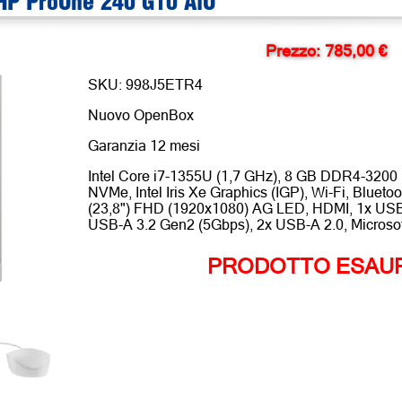
HP ProOne 240 G10 AiO
Prezzo: 785,00 €
SKU: 998J5ETR4
Nuovo OpenBox
Garanzia 12 mesi
Intel Core i7-1355U (1,7 GHz), 8 GB DDR4-320
NVMe, Intel Iris Xe Graphics (IGP), Wi-Fi, Bluet
(23,8") FHD (1920x1080) AG LED, HDMI, 1x USB
USB-A 3.2 Gen2 (5Gbps), 2x USB-A 2.0, Microsof
PRODOTTO ESAU