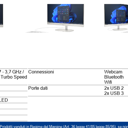
7 - 3,7 GHz /
Connessioni
Webcam
/ Turbo Speed
Bluetooth
Wifi
Porte dati
2x USB 2
2x USB 3
 LED
Prodotti venduti in Regime del Margine (Art. 36 legge 41/85 legge 85/95), se no