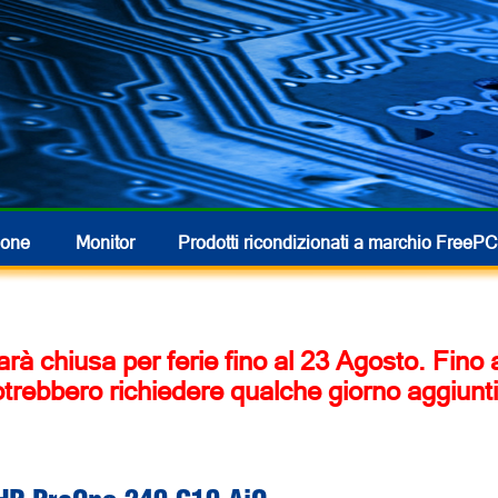
hone
Monitor
Prodotti ricondizionati
a marchio FreePC
 sarà chiusa per ferie fino al 23 Agosto. Fino
otrebbero richiedere qualche giorno aggiunti