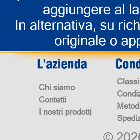
aggiungere al la
In alternativa, su rich
originale o app
L'azienda
Cond
Classi
Chi siamo
Condiz
Contatti
Metod
I nostri prodotti
Spedi
© 20