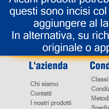
questi sono incisi col 
aggiungere al la
In alternativa, su rich
originale o app
L'azienda
Cond
Classi
Chi siamo
Condiz
Contatti
Metod
I nostri prodotti
Spedi