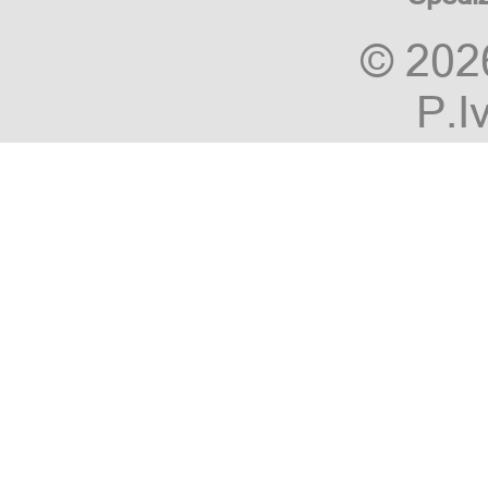
© 20
P.I