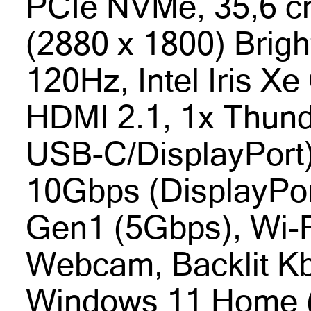
PCIe NVMe, 35,6 cm
(2880 x 1800) Bri
120Hz, Intel Iris Xe
HDMI 2.1, 1x Thund
USB-C/DisplayPort
10Gbps (DisplayPor
Gen1 (5Gbps), Wi-Fi
Webcam, Backlit Kb
Windows 11 Home (