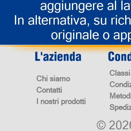
aggiungere al la
In alternativa, su rich
originale o app
L'azienda
Cond
Classi
Chi siamo
Condiz
Contatti
Metod
I nostri prodotti
Spedi
© 20