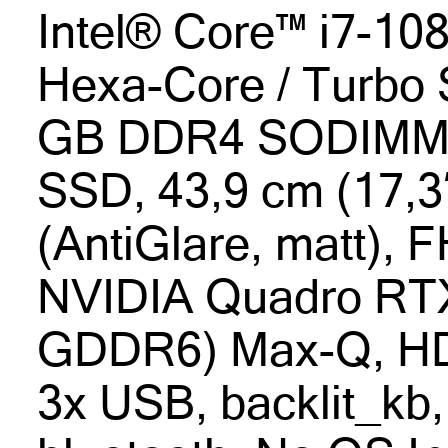
Intel® Core™ i7-10
Hexa-Core / Turbo 
GB DDR4 SODIMM,
SSD, 43,9 cm (17,3″
(AntiGlare, matt), 
NVIDIA Quadro RT
GDDR6) Max-Q, HDM
3x USB, backlit_kb,