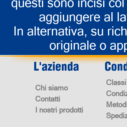
questi sono incisi col 
aggiungere al la
In alternativa, su rich
originale o app
L'azienda
Cond
Classi
Chi siamo
Condiz
Contatti
Metod
I nostri prodotti
Spedi