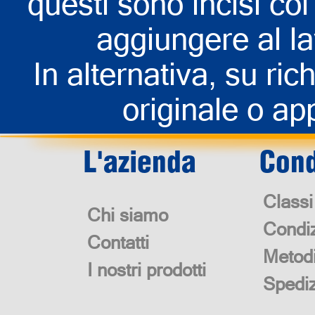
questi sono incisi col 
aggiungere al la
In alternativa, su rich
originale o app
L'azienda
Cond
Classi
Chi siamo
Condiz
Contatti
Metod
I nostri prodotti
Spedi